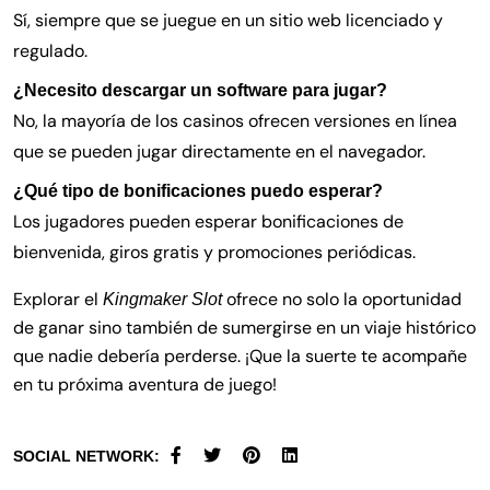
Sí, siempre que se juegue en un sitio web licenciado y
regulado.
¿Necesito descargar un software para jugar?
No, la mayoría de los casinos ofrecen versiones en línea
que se pueden jugar directamente en el navegador.
¿Qué tipo de bonificaciones puedo esperar?
Los jugadores pueden esperar bonificaciones de
bienvenida, giros gratis y promociones periódicas.
Explorar el
ofrece no solo la oportunidad
Kingmaker Slot
de ganar sino también de sumergirse en un viaje histórico
que nadie debería perderse. ¡Que la suerte te acompañe
en tu próxima aventura de juego!
SOCIAL NETWORK: