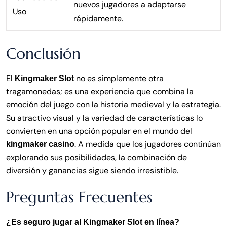
nuevos jugadores a adaptarse
Uso
rápidamente.
Conclusión
El
no es simplemente otra
Kingmaker Slot
tragamonedas; es una experiencia que combina la
emoción del juego con la historia medieval y la estrategia.
Su atractivo visual y la variedad de características lo
convierten en una opción popular en el mundo del
. A medida que los jugadores continúan
kingmaker casino
explorando sus posibilidades, la combinación de
diversión y ganancias sigue siendo irresistible.
Preguntas Frecuentes
¿Es seguro jugar al Kingmaker Slot en línea?