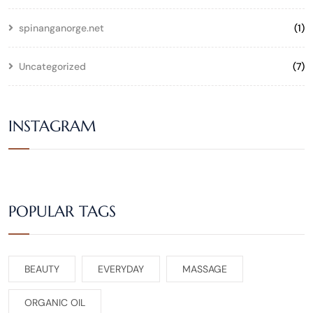
spinanganorge.net
(1)
Uncategorized
(7)
INSTAGRAM
POPULAR TAGS
BEAUTY
EVERYDAY
MASSAGE
ORGANIC OIL