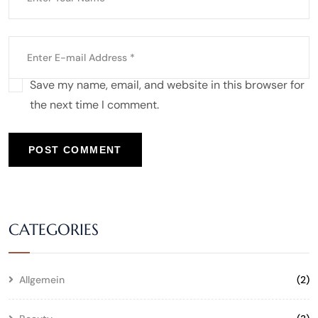
Save my name, email, and website in this browser for
the next time I comment.
POST COMMENT
CATEGORIES
Allgemein
(2)