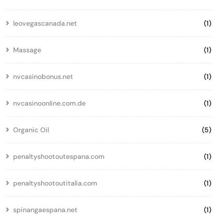
leovegascanada.net
(1)
Massage
(1)
nvcasinobonus.net
(1)
nvcasinoonline.com.de
(1)
Organic Oil
(5)
penaltyshootoutespana.com
(1)
penaltyshootoutitalia.com
(1)
spinangaespana.net
(1)