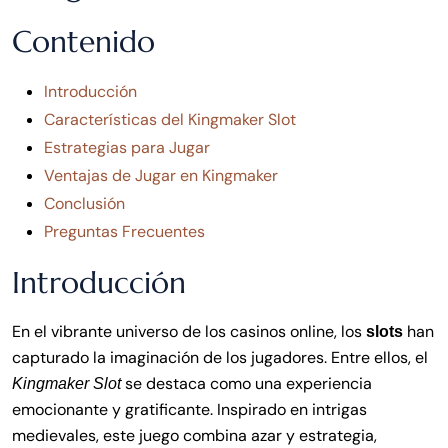
Contenido
Introducción
Características del Kingmaker Slot
Estrategias para Jugar
Ventajas de Jugar en Kingmaker
Conclusión
Preguntas Frecuentes
Introducción
En el vibrante universo de los casinos online, los
han
slots
capturado la imaginación de los jugadores. Entre ellos, el
se destaca como una experiencia
Kingmaker Slot
emocionante y gratificante. Inspirado en intrigas
medievales, este juego combina azar y estrategia,