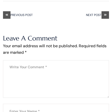
PREVIOUS POST
NEXT POST
Leave A Comment
Your email address will not be published. Required fields
are marked *