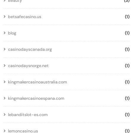
Beauty
(3)
betsafecasino.us
(1)
blog
(1)
casinodayscanada.org
(1)
casinodaysnorge.net
(1)
kingmakercasinoaustralia.com
(1)
kingmakercasinoespana.com
(1)
lebanditslot-es.com
(1)
lemoncasino.us
(1)